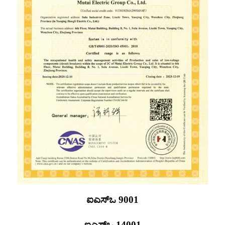
ಐಎಸ್ಒ 9001
ಐಎಸ್ಒ 14001