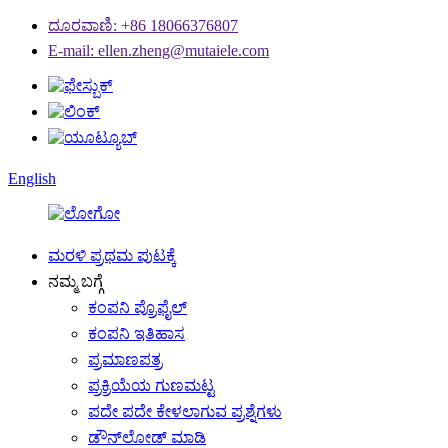
ದೂರವಾಣಿ: +86 18066376807
E-mail: ellen.zheng@mutaiele.com
English
ಮರಳಿ ಪ್ರಥಮ ಪುಟಕ್ಕೆ
ನಮ್ಮ ಬಗ್ಗೆ
ಕಂಪನಿ ಪ್ರೊಫೈಲ್
ಕಂಪನಿ ಇತಿಹಾಸ
ಪ್ರಮಾಣಪತ್ರ
ಪ್ರಕ್ರಿಯೆಯ ಗುಣಮಟ್ಟ
ಪದೇ ಪದೇ ಕೇಳಲಾಗುವ ಪ್ರಶ್ನೆಗಳು
ಡೌನ್‌ಲೋಡ್ ಮಾಡಿ