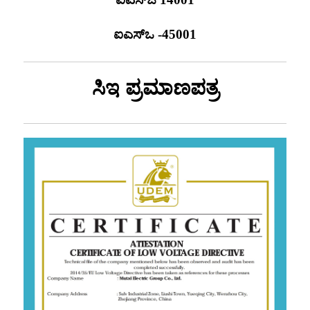
ಐಎಸ್ಒ -45001
ಸಿಇ ಪ್ರಮಾಣಪತ್ರ