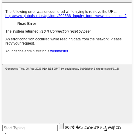
ಹುಡುಕಲು ಎಂಟರ್ ಒತ್ತಿ ಅಥವಾ