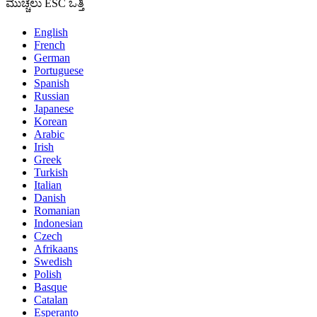
ಮುಚ್ಚಲು ESC ಒತ್ತಿ
English
French
German
Portuguese
Spanish
Russian
Japanese
Korean
Arabic
Irish
Greek
Turkish
Italian
Danish
Romanian
Indonesian
Czech
Afrikaans
Swedish
Polish
Basque
Catalan
Esperanto