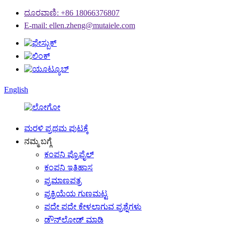
ದೂರವಾಣಿ: +86 18066376807
E-mail: ellen.zheng@mutaiele.com
English
ಮರಳಿ ಪ್ರಥಮ ಪುಟಕ್ಕೆ
ನಮ್ಮ ಬಗ್ಗೆ
ಕಂಪನಿ ಪ್ರೊಫೈಲ್
ಕಂಪನಿ ಇತಿಹಾಸ
ಪ್ರಮಾಣಪತ್ರ
ಪ್ರಕ್ರಿಯೆಯ ಗುಣಮಟ್ಟ
ಪದೇ ಪದೇ ಕೇಳಲಾಗುವ ಪ್ರಶ್ನೆಗಳು
ಡೌನ್‌ಲೋಡ್ ಮಾಡಿ