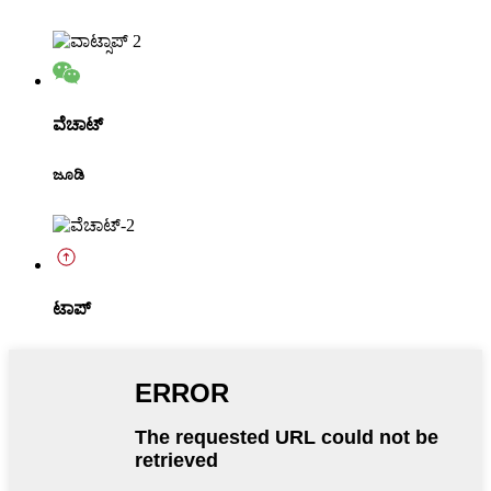
ವೆಚಾಟ್
ಜೂಡಿ
ಟಾಪ್