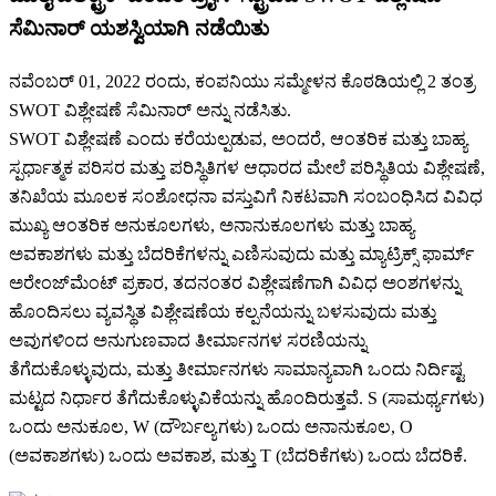
ಸೆಮಿನಾರ್ ಯಶಸ್ವಿಯಾಗಿ ನಡೆಯಿತು
ನವೆಂಬರ್ 01, 2022 ರಂದು, ಕಂಪನಿಯು ಸಮ್ಮೇಳನ ಕೊಠಡಿಯಲ್ಲಿ 2 ತಂತ್ರ
SWOT ವಿಶ್ಲೇಷಣೆ ಸೆಮಿನಾರ್ ಅನ್ನು ನಡೆಸಿತು.
SWOT ವಿಶ್ಲೇಷಣೆ ಎಂದು ಕರೆಯಲ್ಪಡುವ, ಅಂದರೆ, ಆಂತರಿಕ ಮತ್ತು ಬಾಹ್ಯ
ಸ್ಪರ್ಧಾತ್ಮಕ ಪರಿಸರ ಮತ್ತು ಪರಿಸ್ಥಿತಿಗಳ ಆಧಾರದ ಮೇಲೆ ಪರಿಸ್ಥಿತಿಯ ವಿಶ್ಲೇಷಣೆ,
ತನಿಖೆಯ ಮೂಲಕ ಸಂಶೋಧನಾ ವಸ್ತುವಿಗೆ ನಿಕಟವಾಗಿ ಸಂಬಂಧಿಸಿದ ವಿವಿಧ
ಮುಖ್ಯ ಆಂತರಿಕ ಅನುಕೂಲಗಳು, ಅನಾನುಕೂಲಗಳು ಮತ್ತು ಬಾಹ್ಯ
ಅವಕಾಶಗಳು ಮತ್ತು ಬೆದರಿಕೆಗಳನ್ನು ಎಣಿಸುವುದು ಮತ್ತು ಮ್ಯಾಟ್ರಿಕ್ಸ್ ಫಾರ್ಮ್
ಅರೇಂಜ್‌ಮೆಂಟ್ ಪ್ರಕಾರ, ತದನಂತರ ವಿಶ್ಲೇಷಣೆಗಾಗಿ ವಿವಿಧ ಅಂಶಗಳನ್ನು
ಹೊಂದಿಸಲು ವ್ಯವಸ್ಥಿತ ವಿಶ್ಲೇಷಣೆಯ ಕಲ್ಪನೆಯನ್ನು ಬಳಸುವುದು ಮತ್ತು
ಅವುಗಳಿಂದ ಅನುಗುಣವಾದ ತೀರ್ಮಾನಗಳ ಸರಣಿಯನ್ನು
ತೆಗೆದುಕೊಳ್ಳುವುದು, ಮತ್ತು ತೀರ್ಮಾನಗಳು ಸಾಮಾನ್ಯವಾಗಿ ಒಂದು ನಿರ್ದಿಷ್ಟ
ಮಟ್ಟದ ನಿರ್ಧಾರ ತೆಗೆದುಕೊಳ್ಳುವಿಕೆಯನ್ನು ಹೊಂದಿರುತ್ತವೆ. S (ಸಾಮರ್ಥ್ಯಗಳು)
ಒಂದು ಅನುಕೂಲ, W (ದೌರ್ಬಲ್ಯಗಳು) ಒಂದು ಅನಾನುಕೂಲ, O
(ಅವಕಾಶಗಳು) ಒಂದು ಅವಕಾಶ, ಮತ್ತು T (ಬೆದರಿಕೆಗಳು) ಒಂದು ಬೆದರಿಕೆ.